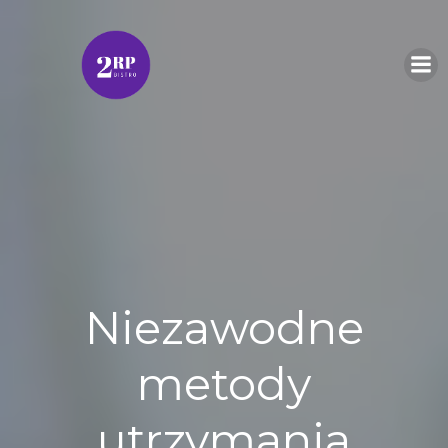
Skip
to
content
Niezawodne
metody
utrzymania