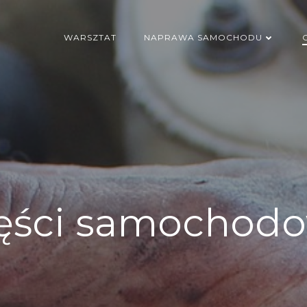
WARSZTAT
NAPRAWA SAMOCHODU
ęści samochod