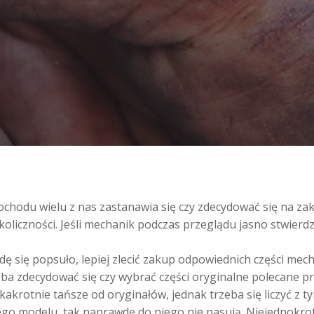
hodu wielu z nas zastanawia się czy zdecydować się na zaku
liczności. Jeśli mechanik podczas przeglądu jasno stwierdził
dę się popsuło, lepiej zlecić zakup odpowiednich części me
eba zdecydować się czy wybrać części oryginalne polecane pr
lkakrotnie tańsze od oryginałów, jednak trzeba się liczyć z
ego modelu, tak naprawdę do niego nie pasują. Niejednokrot