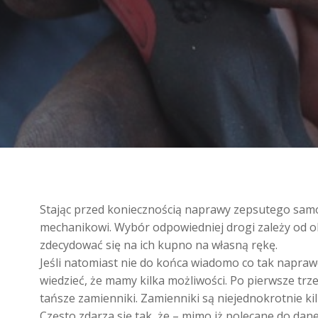
Stając przed koniecznością naprawy zepsutego samoc
mechanikowi. Wybór odpowiedniej drogi zależy od oko
zdecydować się na ich kupno na własną rękę.
Jeśli natomiast nie do końca wiadomo co tak napraw
wiedzieć, że mamy kilka możliwości. Po pierwsze trz
tańsze zamienniki. Zamienniki są niejednokrotnie ki
Często zdarza się tak, że – mimo iż polecane do dan