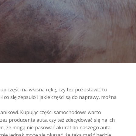
p części na własną rękę, czy też pozostawić to
 co się zepsuło i jakie części są do naprawy, można
chanikowi. Kupując części samochodowe warto
zez producenta auta, czy też zdecydować się na ich
 tym, że mogą nie pasować akurat do naszego auta.
nie jednak może się okazać, że taka część będzie