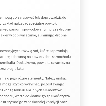
u
re mogą go zarysować lub doprowadzić do
przykład nakładać specjalne powłoki
c zarysowaniom spowodowanym przez drobne
kier w dobrym stanie, eliminując drobne
nnowacyjnych rozwiązań, które zapewniają
 barierę ochronną na powierzchni samochodu.
 chemikalia. Dodatkowo, powłoka ceramiczna
zez długie lata.
ia o jego różne elementy. Należy unikać
ce mogą szybko wysychać, pozostawiając
uszkodzą lakieru ani innych elementów
mochodu, warto dokładnie go spłukać czystą
a utrzymać go w doskonałej kondycji oraz