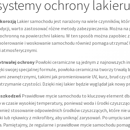
ystemy ochrony lakier
 korozją
Lakier samochodu jest narażony na wiele czynników, któ
ondycji, warto zastosować różne metody zabezpieczenia. Można na 
 ochronną na powierzchni lakieru. W ten sposób można zapobie
 polerowanie i woskowanie samochodu również pomaga utrzymać la
mi atmosferycznymi.
otrwałej ochrony
Powłoki ceramiczne są jednym z najnowszych i
ęki swojej specjalnej formule, powłoka ceramiczna tworzy trwałą
kami zewnętrznymi, takimi jak promieniowanie UV, kurz, brud czy
rzymanie czystości. Dzięki niej lakier będzie wyglądał jak nowy pr
uszkodzeń
Prawidłowe mycie samochodu to kluczowy element dban
w czasie wysokiej temperatury, ponieważ woda i środki czyszczą
również stosowanie odpowiednich środków czyszczących, które nie 
i lub rękawicy z mikrofibry, aby uniknąć zarysowań. Po umyciu sa
ka. Pamiętajmy, że regularne i prawidłowe mycie samochodu pomag