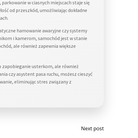
arkowanie w ciasnych miejscach staje się
głość od przeszkód, umożliwiając dokładne
ach.
matyczne hamowanie awaryjne czy systemy
nikom i kamerom, samochód jest w stanie
ochód, ale również zapewnia większe
o zapobieganie usterkom, ale również
ia czy asystent pasa ruchu, możesz cieszyć
anie, eliminując stres związany z
Post
Next post