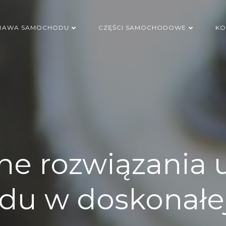
RAWA SAMOCHODU
CZĘŚCI SAMOCHODOWE
KO
ne rozwiązania 
u w doskonałej