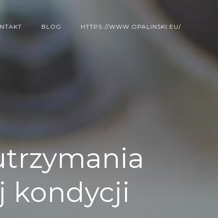
NTAKT
BLOG
HTTPS://WWW.OPALINSKI.EU/
utrzymania
 kondycji