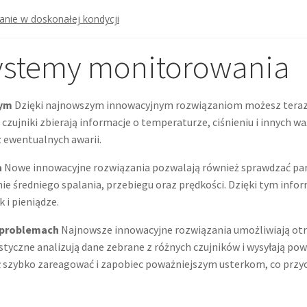
anie w doskonałej kondycji
systemy monitorowania
tym
Dzięki najnowszym innowacyjnym rozwiązaniom możesz teraz 
czujniki zbierają informacje o temperaturze, ciśnieniu i innych 
z ewentualnych awarii.
a
Nowe innowacyjne rozwiązania pozwalają również sprawdzać param
ie średniego spalania, przebiegu oraz prędkości. Dzięki tym inf
 i pieniądze.
 problemach
Najnowsze innowacyjne rozwiązania umożliwiają ot
czne analizują dane zebrane z różnych czujników i wysyłają pow
 szybko zareagować i zapobiec poważniejszym usterkom, co przycz