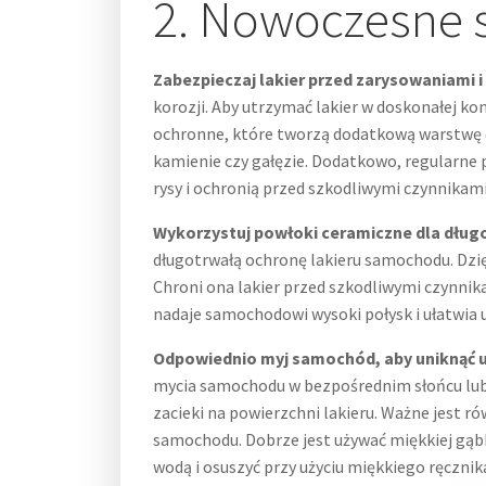
2. Nowoczesne s
Zabezpieczaj lakier przed zarysowaniami i
korozji. Aby utrzymać lakier w doskonałej k
ochronne, które tworzą dodatkową warstwę
kamienie czy gałęzie. Dodatkowo, regularne
rysy i ochronią przed szkodliwymi czynnika
Wykorzystuj powłoki ceramiczne dla dług
długotrwałą ochronę lakieru samochodu. Dzi
Chroni ona lakier przed szkodliwymi czynni
nadaje samochodowi wysoki połysk i ułatwia ut
Odpowiednio myj samochód, aby uniknąć 
mycia samochodu w bezpośrednim słońcu lub 
zacieki na powierzchni lakieru. Ważne jest 
samochodu. Dobrze jest używać miękkiej gąbk
wodą i osuszyć przy użyciu miękkiego ręczni