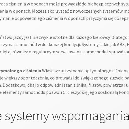
ata ciśnienia w oponach może prowadzić do niebezpiecznych sytua
enia w oponach. Możesz skorzystać z nowoczesnych systemów moni
ymanie odpowiedniego ciśnienia w oponach przyczynia się do leps
stwo jazdy jest niezwykle istotne dla każdego kierowcy. Dlateg
trzymać samochód w doskonałej kondycji. Systemy takie jak ABS, 
miętaj również o regularnym serwisowaniu samochodu i sprawdzan
tymalnego ciśnienia
Właściwe utrzymanie optymalnego ciśnienia
je większy opór toczenia, co prowadzi do zwiększonego zużycia pa
a. Dodatkowo, dbaj o odpowiedni stan silnika, filtrów powietrza i
ne elementy samochodu pozwoli Ci cieszyć się jego doskonałą kond
e systemy wspomagani