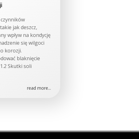
i
w czynników
akie jak deszcz,
mny wpływ na kondycję
adzenie się wilgoci
o korozji.
dować blaknięcie
1.2 Skutki soli
read more...