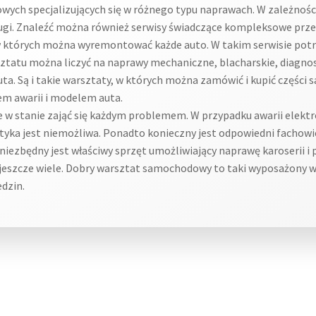
ych specjalizujących się w różnego typu naprawach. W zależności
ugi. Znaleźć można również serwisy świadczące kompleksowe przegl
 w których można wyremontować każde auto. W takim serwisie po
tatu można liczyć na naprawy mechaniczne, blacharskie, diagnost
uta. Są i takie warsztaty, w których można zamówić i kupić częśc
em awarii i modelem auta.
e w stanie zająć się każdym problemem. W przypadku awarii elektr
yka jest niemożliwa. Ponadto konieczny jest odpowiedni fachowie
ii niezbędny jest właściwy sprzęt umożliwiający naprawę karoseri
eszcze wiele. Dobry warsztat samochodowy to taki wyposażony w 
edzin.