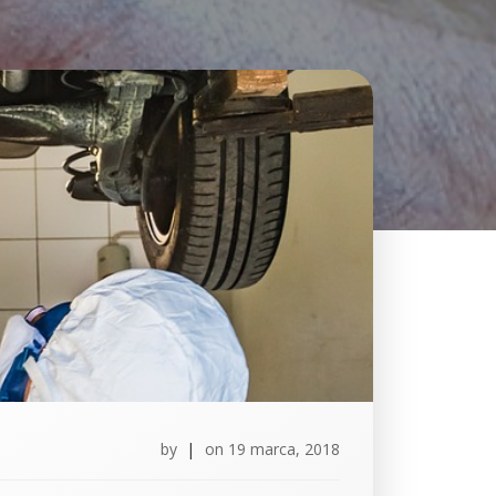
by
|
on
19 marca, 2018