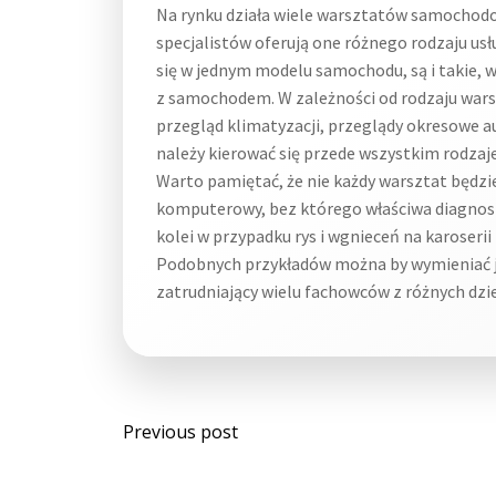
Na rynku działa wiele warsztatów samochodow
specjalistów oferują one różnego rodzaju usł
się w jednym modelu samochodu, są i takie,
z samochodem. W zależności od rodzaju warsz
przegląd klimatyzacji, przeglądy okresowe a
należy kierować się przede wszystkim rodzaj
Warto pamiętać, że nie każdy warsztat będzi
komputerowy, bez którego właściwa diagnost
kolei w przypadku rys i wgnieceń na karoser
Podobnych przykładów można by wymieniać j
zatrudniający wielu fachowców z różnych dzi
Post
Previous post
navigation