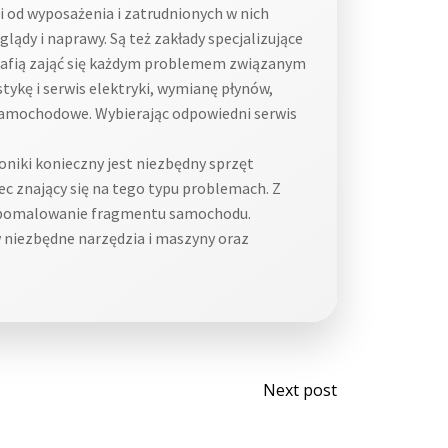
 od wyposażenia i zatrudnionych w nich
ądy i naprawy. Są też zakłady specjalizujące
trafią zająć się każdym problemem związanym
ykę i serwis elektryki, wymianę płynów,
i samochodowe. Wybierając odpowiedni serwis
oniki konieczny jest niezbędny sprzęt
c znający się na tego typu problemach. Z
i i pomalowanie fragmentu samochodu.
niezbędne narzędzia i maszyny oraz
Post
Next post
navigati