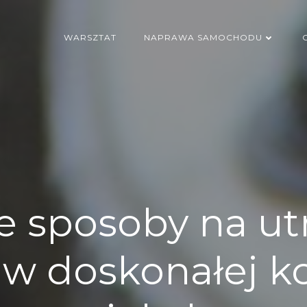
WARSZTAT
NAPRAWA SAMOCHODU
e sposoby na u
 doskonałej ko