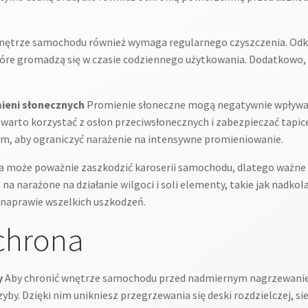
.
ętrze samochodu również wymaga regularnego czyszczenia. Odkur
które gromadzą się w czasie codziennego użytkowania. Dodatkowo,
mieni słonecznych
Promienie słoneczne mogą negatywnie wpływa
, warto korzystać z osłon przeciwsłonecznych i zabezpieczać tap
em, aby ograniczyć narażenie na intensywne promieniowanie.
 może poważnie zaszkodzić karoserii samochodu, dlatego ważne j
a narażone na działanie wilgoci i soli elementy, takie jak nadkol
 naprawie wszelkich uszkodzeń.
chrona
y
Aby chronić wnętrze samochodu przed nadmiernym nagrzewaniem 
yby. Dzięki nim unikniesz przegrzewania się deski rozdzielczej, s