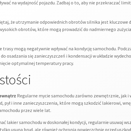
ać na wydajność pojazdu. Zadbaj o to, aby nie przekraczać limit
taj, że utrzymanie odpowiednich obrotów silnika jest kluczowe dl
 wysokich obrotów, które mogą prowadzić do nadmiernego zużycia 
e trasy mogą negatywnie wpływać na kondycję samochodu. Podczas
o osadzania się zanieczyszczeń i kondensacji w układzie wydecho
gnięcie optymalnej temperatury pracy.
stości
ewnątrz
Regularne mycie samochodu zarówno zewnętrznie, jak i w
, pył i inne zanieczyszczenia, które mogą szkodzić lakierowi, wnę
amochodu przez wiele lat.
ać lakier samochodu w doskonałej kondycji, regularnie usuwaj wsz
 tylko usuną brud, ale również ochronią powierzchnię przed uszko