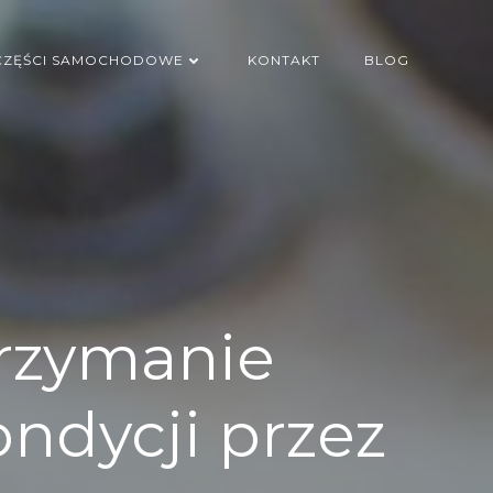
CZĘŚCI SAMOCHODOWE
KONTAKT
BLOG
trzymanie
ndycji przez