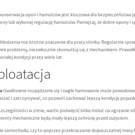
nserwacja opon i hamulców jest kluczowa dla bezpieczeństwa jazd
pony lub wykonaj regulację hamulców. Pamiętaj, że dobre opony i
hłodzenia ma istotne znaczenie dla pracy silnika. Regularnie spr
wiek problemy, niezwłocznie skonsultuj się z mechanikiem. Prawidł
ałej kondycji przez wiele lat.
ploatacja
a
Gwałtowne rozpędzanie się i nagłe hamowanie może powodować
ruszać i zatrzymywać, co pozwoli zachować lepszą kondycję pojazd
zczególności w zimie, warto poświęcić kilka minut na ogrzanie si
 elementy mechaniczne będą miały lepszą ochronę przed zużyciem.
e samochodu, czy to poprzez przekraczanie dopuszczalnej masy ł