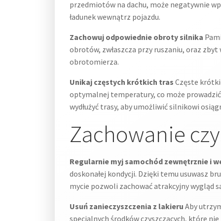
przedmiotów na dachu, może negatywnie wpływ
ładunek wewnątrz pojazdu.
Zachowuj odpowiednie obroty silnika
Pamię
obrotów, zwłaszcza przy ruszaniu, oraz zbyt
obrotomierza.
Unikaj częstych krótkich tras
Częste krótki
optymalnej temperatury, co może prowadzić d
wydłużyć trasy, aby umożliwić silnikowi osią
Zachowanie czy
Regularnie myj samochód zewnętrznie i w
doskonałej kondycji. Dzięki temu usuwasz brud
mycie pozwoli zachować atrakcyjny wygląd s
Usuń zanieczyszczenia z lakieru
Aby utrzym
specjalnych środków czyszczących, które nie