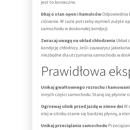
jest to konieczne.
Dbaj o stan opon i hamulców
Odpowiednia ko
ciśnienie. W razie potrzeby wymień zużyte o
samochodu w doskonałej kondycji.
Zwracaj uwagę na układ chłodzenia
Układ c
kondycję chłodnicy. Jeśli zauważysz jakiekol
niezbędne dla utrzymania samochodu w doskon
Prawidłowa eks
Unikaj gwałtownego rozruchu i hamowani
innych części samochodu. Staraj się płynnie 
Ogrzewaj silnik przed jazdą w zimne dni
W s
olej w silniku stanie się bardziej płynny, a
Unikaj przeciążania samochodu
Przeciążani